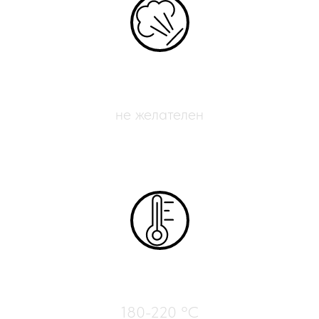
Обдув печати
не желателен
Температура сопла
180-220 °C