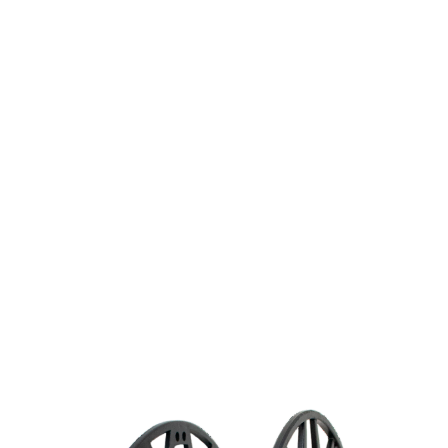
ч);
- желательно использовать принтер с пассивной
или активной камерой.
Каталог филаментов
Изучите наш каталог 3D-филаментов с
подробными характеристиками и
изображениями. Найдите идеальный материал
для вашего проекта.