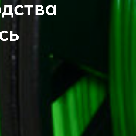
одства
сь