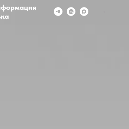
нформация
п
вка