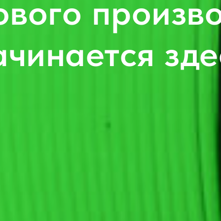
вого произв
ачинается зде