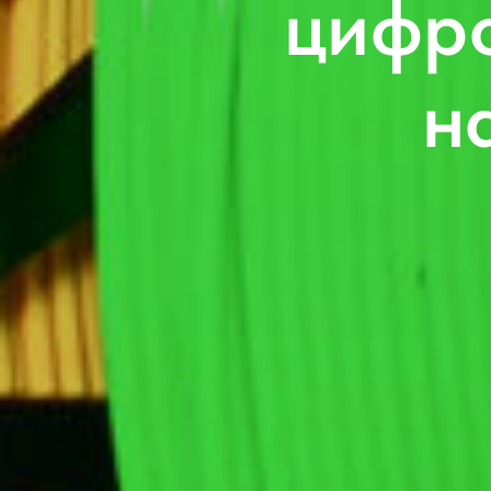
цифро
н