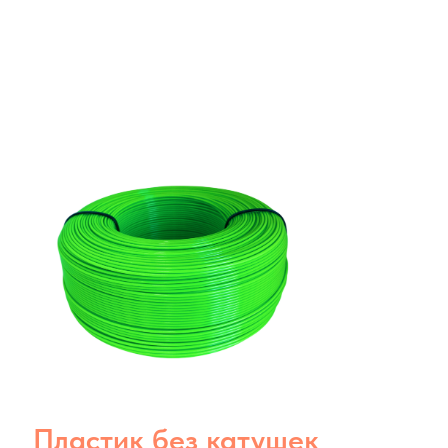
Пластик без катушек