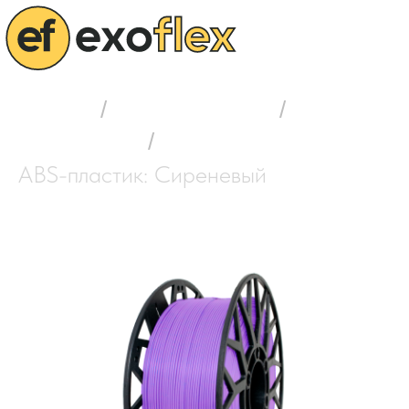
Главная
/
Выбор пластика
/
ABS-пластик
/
ABS-пластик: Сиреневый