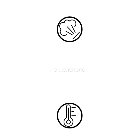
Обдув печати
не желателен