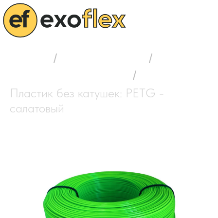
Главная
/
Выбор пластика
/
Филамент без катушек
/
Пластик без катушек: PETG -
салатовый