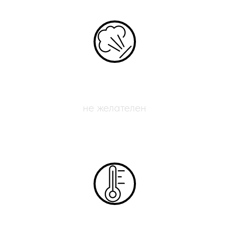
Обдув печати
не желателен
Температура сопла