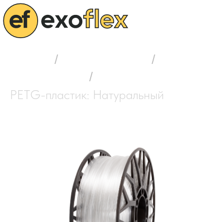
Главная
/
Выбор пластика
/
PETG-пластик
/
PETG-пластик: Натуральный