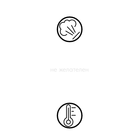
Обдув печати
не желателен