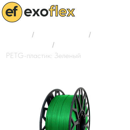
Главная
/
Выбор пластика
/
PETG-пластик
/
PETG-пластик: Зеленый