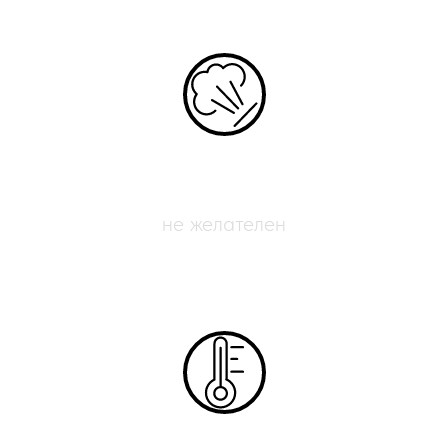
Обдув печати
не желателен