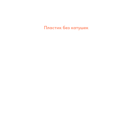
Пластик без катушек
Позволяет сократить пластиковые отходы,
дешевле стоимость,каждый материал
сохраняет свои уникальные свойства.