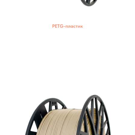
PETG-пластик
Комбинация прочности ABS и
экологичности PLA. Подходит для печати на
большинстве 3D-принтеров.