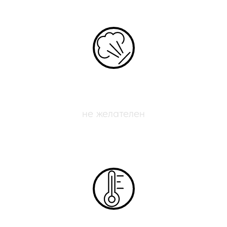
Обдув печати
не желателен